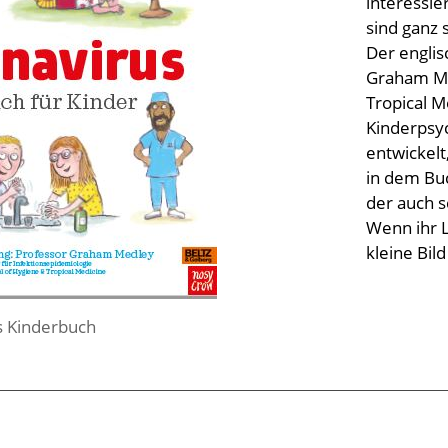
interessie
sind ganz 
Der engli
Graham Me
Tropical 
Kinderpsy
entwickelt
in dem Buc
der auch s
Wenn ihr L
kleine Bil
s Kinderbuch