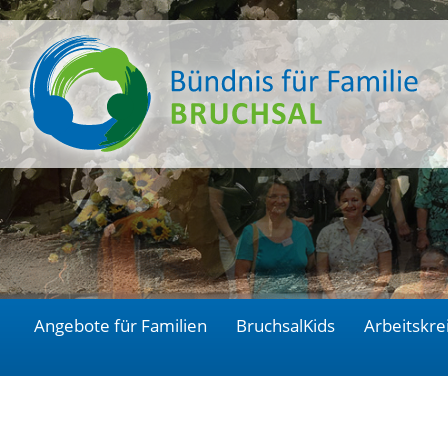
Angebote für Familien
BruchsalKids
Arbeitskre